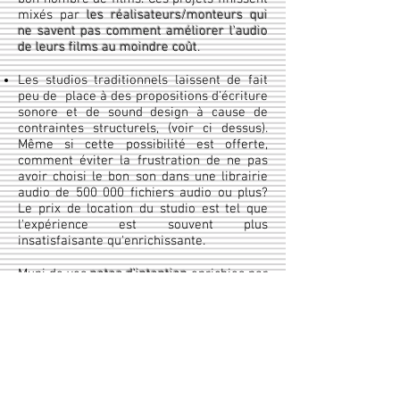
mixés par
les réalisateurs/monteurs qui
ne savent pas comment améliorer l'audio
de leurs films au moindre coût
.
Les studios traditionnels laissent de fait
peu de place à des propositions d'écriture
sonore et de sound design à cause de
contraintes structurels, (voir ci dessus).
Même si cette possibilité est offerte,
comment éviter la frustration de ne pas
avoir choisi le bon son dans une librairie
audio de 500 000 fichiers audio ou plus?
Le prix de location du studio est tel que
l'expérience est souvent plus
insatisfaisante qu'enrichissante.​​
Muni de vos
notes d'intention
enrichies par
nos
échanges
,
(Feedback), je peux vous
proposer des pistes créatives et
progresser selon vos souhaits, en
vous
libérant un temps précieux pour d'autre
tâches
.
La flexibilité de ma proposition intègre
les