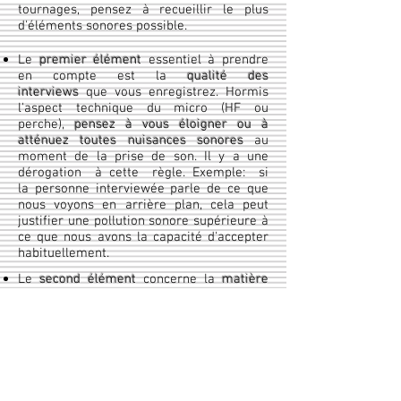
tournages, pensez à recueillir le plus
d'éléments sonores possible.
Le
premier élément
essentiel à prendre
en compte est la
qualité des
interviews
que vous enregistrez. Hormis
l'aspect technique du micro (HF ou
perche),
pensez à vous éloigner ou à
atténuez toutes nuisances sonores
au
moment de la prise de son. Il y a une
dérogation à cette règle. Exemple: si
la personne interviewée parle de ce que
nous voyons en arrière plan, cela peut
justifier une pollution sonore supérieure à
ce que nous avons la capacité d'accepter
habituellement.
Le
second élément
concerne la
matière
sonore
. Elle est beaucoup plus importante
que ce que nous pensons (voir plus loin).
"
Récoltez" le plus possible de sons
avec
vos images. Dans la plupart des cas ils
sont très utiles et cela diminuera vos
coûts de post production. Il ne sera donc
plus nécessaire de chercher